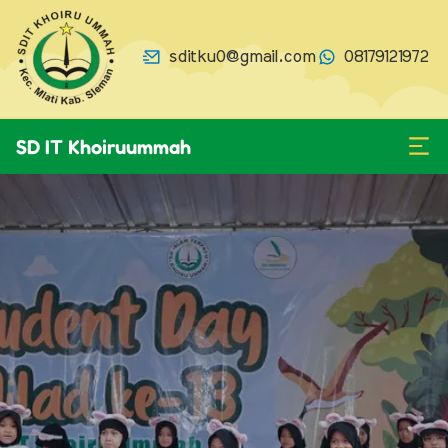
sditku0@gmail.com
08179121972
SD IT Khoiruummah