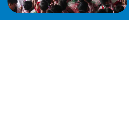
Program Penunjang
Renang
Outbond
Outing (kunjungan edukatif)
Romadhon di Sekolah
Qurban di Sekolah
Bakti Sekolah
Mabit
Market Day