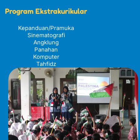
Program Ekstrakurikular
Kepanduan/Pramuka
Sinematografi
Angklung
Panahan
Komputer
Tahfidz